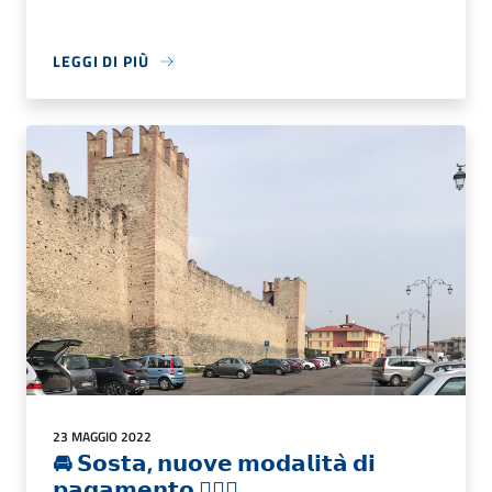
LEGGI DI PIÙ
23 MAGGIO 2022
🚘 𝗦𝗼𝘀𝘁𝗮, 𝗻𝘂𝗼𝘃𝗲 𝗺𝗼𝗱𝗮𝗹𝗶𝘁𝗮̀ 𝗱𝗶
𝗽𝗮𝗴𝗮𝗺𝗲𝗻𝘁𝗼 👮🏼‍♂️