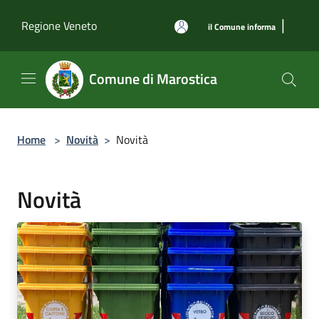
Salta al contenuto principale
|
Regione Veneto
il Comune informa
Comune di Marostica
Home
>
Novità
>
Novità
Novità