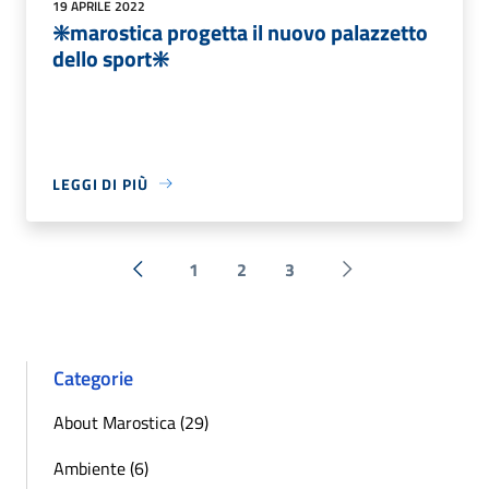
19 APRILE 2022
❇️marostica progetta il nuovo palazzetto
dello sport❇️
LEGGI DI PIÙ
1
2
3
« Precedente
Successiva »
Categorie
About Marostica (29)
Ambiente (6)