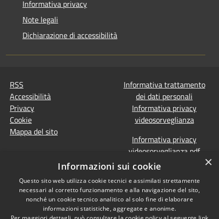
Informativa privacy
Note legali
Dichiarazione di accessibilità
RSS
Informativa trattamento
Accessibilità
dei dati personali
Privacy
Informativa privacy
Cookie
videosorveglianza
Mappa del sito
Informativa privacy
videosorveglianza pdf
×
Dichiarazione di
Informazioni sui cookie
accessibilità e segnalazioni
Questo sito web utilizza cookie tecnici e assimilati strettamente
Obiettivi accessibilità
necessari al corretto funzionamento e alla navigazione del sito,
Prevenzione della
nonché un cookie tecnico analitico al solo fine di elaborare
corruzione - Segnalazione
informazioni statistiche, aggregate e anonime.
Per maggiori dettagli, può consultare la cookie policy al seguente
link