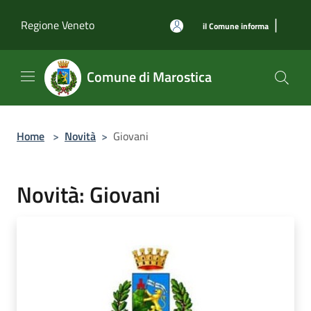
Salta al contenuto principale
|
Regione Veneto
il Comune informa
Comune di Marostica
Home
>
Novità
>
Giovani
Novità: Giovani