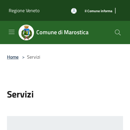
Salta al contenuto principale
|
Regione Veneto
il Comune informa
Comune di Marostica
Home
>
Servizi
Servizi