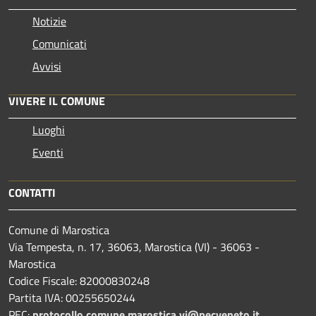
Notizie
Comunicati
Avvisi
VIVERE IL COMUNE
Luoghi
Eventi
CONTATTI
Comune di Marostica
Via Tempesta, n. 17, 36063, Marostica (VI) - 36063 -
Marostica
Codice Fiscale: 82000830248
Partita IVA: 00255650244
PEC:
protocollo.comune.marostica.
vi@pecveneto.it