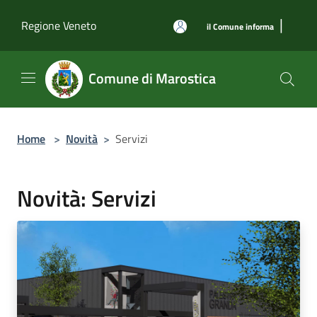
Salta al contenuto principale
|
Regione Veneto
il Comune informa
Comune di Marostica
Home
>
Novità
>
Servizi
Novità: Servizi