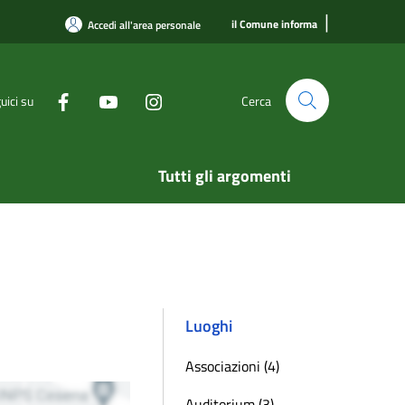
|
il Comune informa
Accedi all'area personale
uici su
Cerca
Tutti gli argomenti
Luoghi
Associazioni (4)
Auditorium (3)