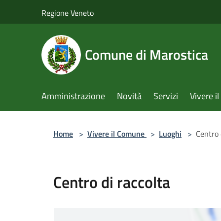
Salta al contenuto principale
Regione Veneto
Comune di Marostica
Amministrazione
Novità
Servizi
Vivere 
Home
>
Vivere il Comune
>
Luoghi
>
Centro 
Centro di raccolta