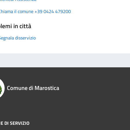
Chiama il comune +39 0424 479200
lemi in città
Segnala disservizio
Comune di Marostica
E DI SERVIZIO