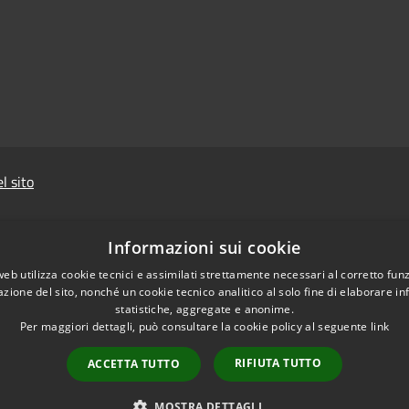
l sito
Informazioni sui cookie
web utilizza cookie tecnici e assimilati strettamente necessari al corretto fu
azione del sito, nonché un cookie tecnico analitico al solo fine di elaborare i
statistiche, aggregate e anonime.
Prevenzione della
Per maggiori dettagli, può consultare la cookie policy al seguente
link
RIFIUTA TUTTO
ACCETTA TUTTO
MOSTRA DETTAGLI