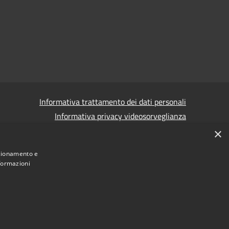
Informativa trattamento dei dati personali
Informativa privacy videosorveglianza
×
Informativa privacy videosorveglianza pdf
Dichiarazione di accessibilità e segnalazioni
nzionamento e
nformazioni
Obiettivi accessibilità
 corruzione - Segnalazione di illeciti
(Whistleblowing)
Statistiche Web