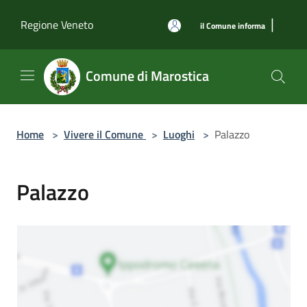
Salta al contenuto principale
|
Regione Veneto
il Comune informa
Comune di Marostica
Home
>
Vivere il Comune
>
Luoghi
>
Palazzo
Palazzo