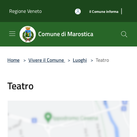
Salta al contenuto principale
|
Regione Veneto
il Comune informa
Comune di Marostica
Home
>
Vivere il Comune
>
Luoghi
>
Teatro
Teatro