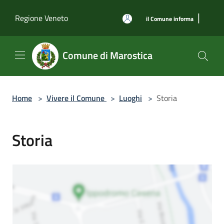
Salta al contenuto principale
|
Regione Veneto
il Comune informa
Comune di Marostica
Home
>
Vivere il Comune
>
Luoghi
>
Storia
Storia