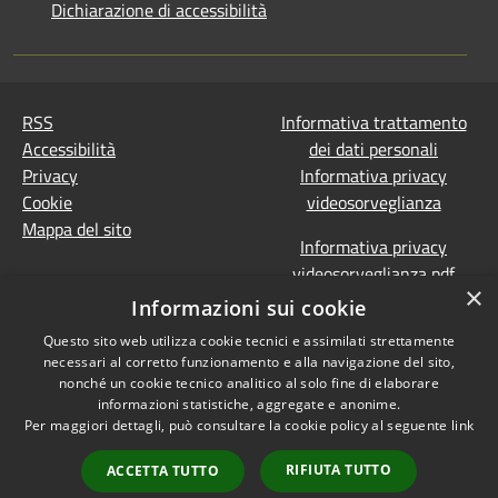
Dichiarazione di accessibilità
RSS
Informativa trattamento
Accessibilità
dei dati personali
Privacy
Informativa privacy
Cookie
videosorveglianza
Mappa del sito
Informativa privacy
videosorveglianza pdf
×
Dichiarazione di
Informazioni sui cookie
accessibilità e segnalazioni
Questo sito web utilizza cookie tecnici e assimilati strettamente
Obiettivi accessibilità
necessari al corretto funzionamento e alla navigazione del sito,
Prevenzione della
nonché un cookie tecnico analitico al solo fine di elaborare
corruzione - Segnalazione
informazioni statistiche, aggregate e anonime.
Per maggiori dettagli, può consultare la cookie policy al seguente
link
di illeciti
(Whistleblowing)
Statistiche Web
RIFIUTA TUTTO
ACCETTA TUTTO