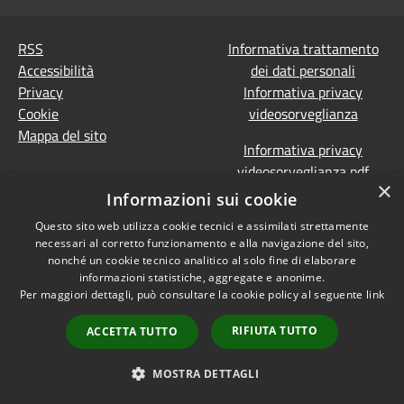
RSS
Informativa trattamento
Accessibilità
dei dati personali
Privacy
Informativa privacy
Cookie
videosorveglianza
Mappa del sito
Informativa privacy
videosorveglianza pdf
×
Dichiarazione di
Informazioni sui cookie
accessibilità e segnalazioni
Questo sito web utilizza cookie tecnici e assimilati strettamente
Obiettivi accessibilità
necessari al corretto funzionamento e alla navigazione del sito,
Prevenzione della
nonché un cookie tecnico analitico al solo fine di elaborare
corruzione - Segnalazione
informazioni statistiche, aggregate e anonime.
Per maggiori dettagli, può consultare la cookie policy al seguente
link
di illeciti
(Whistleblowing)
Statistiche Web
RIFIUTA TUTTO
ACCETTA TUTTO
MOSTRA DETTAGLI