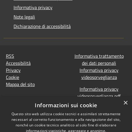
Informativa privacy
Note legali
Dichiarazione di accessibilità
RSS
Informativa trattamento
Accessibilità
dei dati personali
Privacy
Informativa privacy
Cookie
videosorveglianza
Mappa del sito
Informativa privacy
videosorveglianza pdf
×
Dichiarazione di
Informazioni sui cookie
accessibilità e segnalazioni
Questo sito web utilizza cookie tecnici e assimilati strettamente
Obiettivi accessibilità
necessari al corretto funzionamento e alla navigazione del sito,
Prevenzione della
nonché un cookie tecnico analitico al solo fine di elaborare
corruzione - Segnalazione
informazioni statistiche, aggregate e anonime.