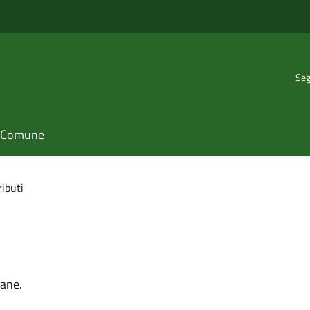
Seg
il Comune
ributi
mane.