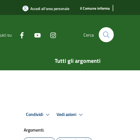
|
il Comune informa
Accedi all'area personale
uici su
Cerca
Tutti gli argomenti
Condividi
Vedi azioni
Argomenti: