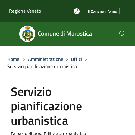
Salta al contenuto principale
|
Regione Veneto
il Comune informa
Comune di Marostica
Home
>
Amministrazione
>
Uffici
>
Servizio pianificazione urbanistica
Servizio
pianificazione
urbanistica
Fa parte di area Edilizia e urbanistica.