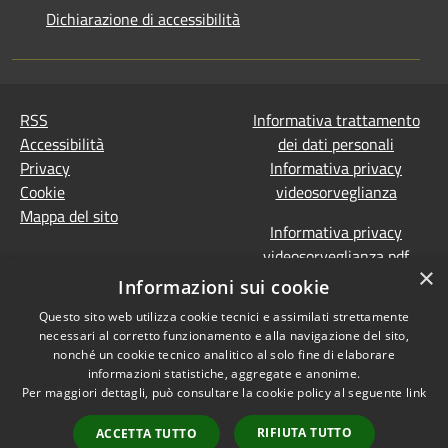
Dichiarazione di accessibilità
RSS
Informativa trattamento
Accessibilità
dei dati personali
Privacy
Informativa privacy
Cookie
videosorveglianza
Mappa del sito
Informativa privacy
videosorveglianza pdf
×
Dichiarazione di
Informazioni sui cookie
accessibilità e segnalazioni
Questo sito web utilizza cookie tecnici e assimilati strettamente
Obiettivi accessibilità
necessari al corretto funzionamento e alla navigazione del sito,
Prevenzione della
nonché un cookie tecnico analitico al solo fine di elaborare
corruzione - Segnalazione
informazioni statistiche, aggregate e anonime.
Per maggiori dettagli, può consultare la cookie policy al seguente
link
di illeciti
(Whistleblowing)
Statistiche Web
RIFIUTA TUTTO
ACCETTA TUTTO