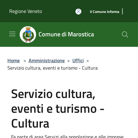
Salta al contenuto principale
|
Regione Veneto
il Comune informa
Comune di Marostica
Home
>
Amministrazione
>
Uffici
>
Servizio cultura, eventi e turismo - Cultura
Servizio cultura,
eventi e turismo -
Cultura
Fa parte di area Servizi alla popolazione e alle imprese,