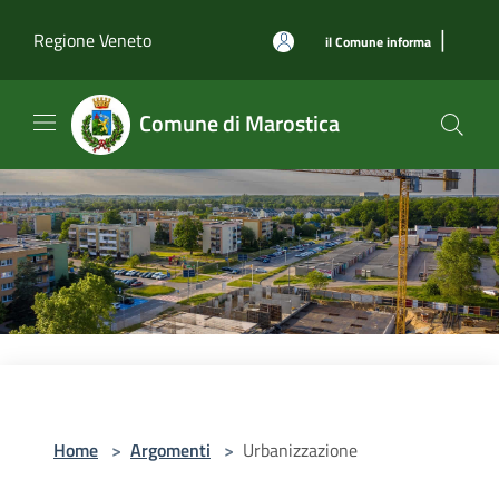
Salta al contenuto principale
|
Regione Veneto
il Comune informa
Comune di Marostica
Home
>
Argomenti
>
Urbanizzazione