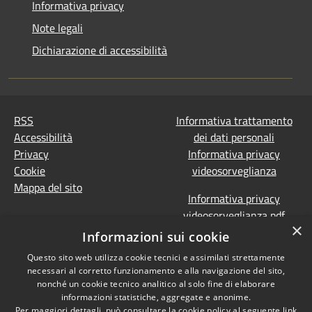
Informativa privacy
Note legali
Dichiarazione di accessibilità
RSS
Informativa trattamento
Accessibilità
dei dati personali
Privacy
Informativa privacy
Cookie
videosorveglianza
Mappa del sito
Informativa privacy
videosorveglianza pdf
×
Dichiarazione di
Informazioni sui cookie
accessibilità e segnalazioni
Questo sito web utilizza cookie tecnici e assimilati strettamente
Obiettivi accessibilità
necessari al corretto funzionamento e alla navigazione del sito,
Prevenzione della
nonché un cookie tecnico analitico al solo fine di elaborare
corruzione - Segnalazione
informazioni statistiche, aggregate e anonime.
Per maggiori dettagli, può consultare la cookie policy al seguente
link