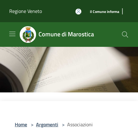
Salta al contenuto principale
|
Regione Veneto
il Comune informa
Comune di Marostica
Home
>
Argomenti
>
Associazioni