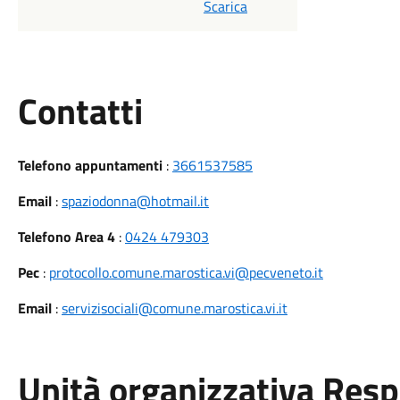
Scarica
Utili
Contatti
Telefono appuntamenti
:
3661537585
Email
:
spaziodonna@hotmail.it
Telefono Area 4
:
0424 479303
Pec
:
protocollo.comune.marostica.vi@pecveneto.it
Email
:
servizisociali@comune.marostica.vi.it
Unità organizzativa Res