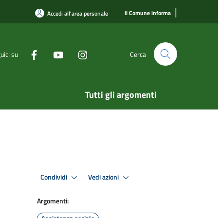
|
il Comune informa
Accedi all'area personale
uici su
Cerca
Tutti gli argomenti
Condividi
Vedi azioni
Argomenti: