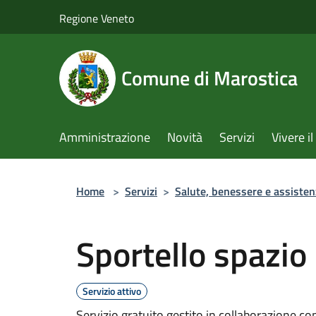
Salta al contenuto principale
Regione Veneto
Comune di Marostica
Amministrazione
Novità
Servizi
Vivere 
Home
>
Servizi
>
Salute, benessere e assisten
Sportello spazio
Servizio attivo
Servizio gratuito gestito in collaborazione c