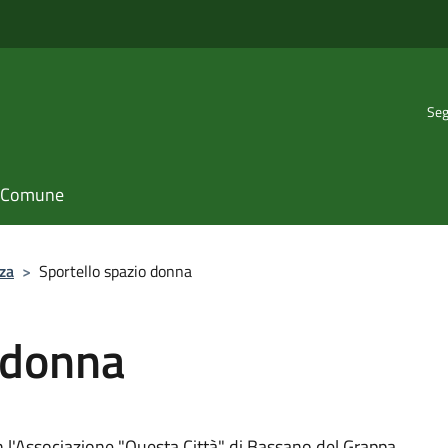
Seg
il Comune
za
>
Sportello spazio donna
 donna
on l'Associazione "Questa Città" di Bassano del Grappa