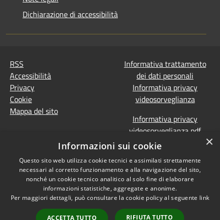
Dichiarazione di accessibilità
RSS
Informativa trattamento
Accessibilità
dei dati personali
Privacy
Informativa privacy
Cookie
videosorveglianza
Mappa del sito
Informativa privacy
videosorveglianza pdf
×
Dichiarazione di
Informazioni sui cookie
accessibilità e segnalazioni
Questo sito web utilizza cookie tecnici e assimilati strettamente
Obiettivi accessibilità
necessari al corretto funzionamento e alla navigazione del sito,
Prevenzione della
nonché un cookie tecnico analitico al solo fine di elaborare
corruzione - Segnalazione
informazioni statistiche, aggregate e anonime.
Per maggiori dettagli, può consultare la cookie policy al seguente
link
di illeciti
(Whistleblowing)
Statistiche Web
RIFIUTA TUTTO
ACCETTA TUTTO