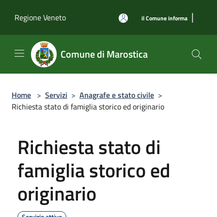
Salta al contenuto principale
|
Regione Veneto
il Comune informa
Comune di Marostica
Home
>
Servizi
>
Anagrafe e stato civile
>
Richiesta stato di famiglia storico ed originario
Richiesta stato di
famiglia storico ed
originario
Servizio attivo