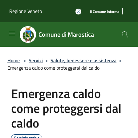
Salta al contenuto principale
|
Regione Veneto
il Comune informa
Comune di Marostica
Home
>
Servizi
>
Salute, benessere e assistenza
>
Emergenza caldo come proteggersi dal caldo
Emergenza caldo
come proteggersi dal
caldo
Servizio attivo