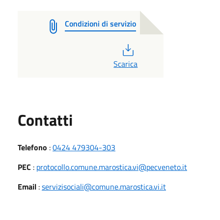
Condizioni di servizio
PDF
Scarica
Utili
Contatti
Telefono
:
0424 479304-303
PEC
:
protocollo.comune.marostica.vi@pecveneto.it
Email
:
servizisociali@comune.marostica.vi.it