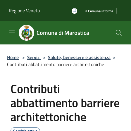
Salta al contenuto principale
|
Regione Veneto
il Comune informa
Comune di Marostica
Home
>
Servizi
>
Salute, benessere e assistenza
>
Contributi abbattimento barriere architettoniche
Contributi
abbattimento barriere
architettoniche
Servizio attivo