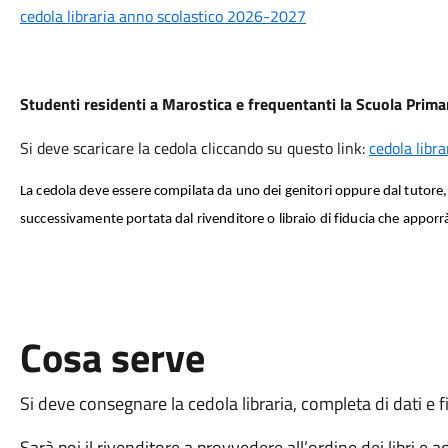
cedola libraria anno scolastico 2026-2027
Studenti residenti a Marostica e frequentanti la Scuola Primaria
Si deve scaricare la cedola cliccando su questo link:
cedola libr
La cedola deve essere compilata da uno dei genitori oppure dal tutore, 
successivamente portata dal rivenditore o libraio di fiducia che apporr
Cosa serve
Si deve consegnare la cedola libraria, completa di dati e fir
Sarà poi il rivenditore a provvedere all’ordine dei libri e