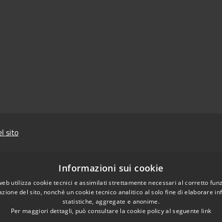
l sito
Informazioni sui cookie
web utilizza cookie tecnici e assimilati strettamente necessari al corretto fu
azione del sito, nonché un cookie tecnico analitico al solo fine di elaborare i
statistiche, aggregate e anonime.
Prevenzione della
Per maggiori dettagli, può consultare la cookie policy al seguente
link