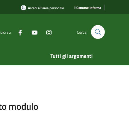
|
il Comune informa
Accedi all'area personale
uici su
Cerca
Tutti gli argomenti
sito modulo