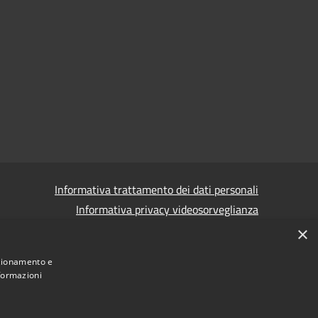
Informativa trattamento dei dati personali
Informativa privacy videosorveglianza
×
Informativa privacy videosorveglianza pdf
Dichiarazione di accessibilità e segnalazioni
nzionamento e
nformazioni
Obiettivi accessibilità
 corruzione - Segnalazione di illeciti
(Whistleblowing)