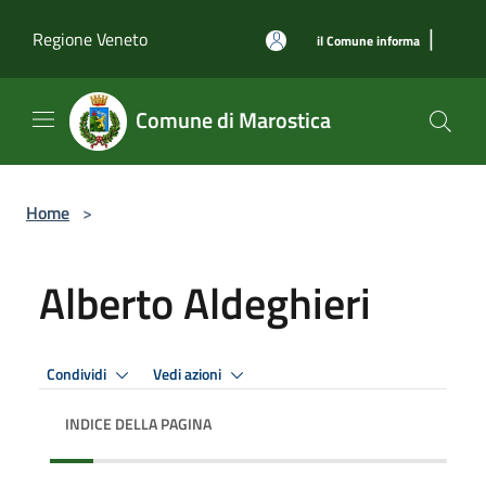
Salta al contenuto principale
|
Regione Veneto
il Comune informa
Comune di Marostica
Home
>
Alberto Aldeghieri
Condividi
Vedi azioni
INDICE DELLA PAGINA