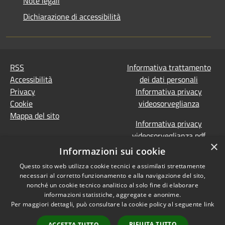
Note legali
Dichiarazione di accessibilità
RSS
Informativa trattamento
Accessibilità
dei dati personali
Privacy
Informativa privacy
Cookie
videosorveglianza
Mappa del sito
Informativa privacy
videosorveglianza pdf
×
Dichiarazione di
Informazioni sui cookie
accessibilità e segnalazioni
Questo sito web utilizza cookie tecnici e assimilati strettamente
Obiettivi accessibilità
necessari al corretto funzionamento e alla navigazione del sito,
Prevenzione della
nonché un cookie tecnico analitico al solo fine di elaborare
corruzione - Segnalazione
informazioni statistiche, aggregate e anonime.
Per maggiori dettagli, può consultare la cookie policy al seguente
link
di illeciti
(Whistleblowing)
Statistiche Web
RIFIUTA TUTTO
ACCETTA TUTTO