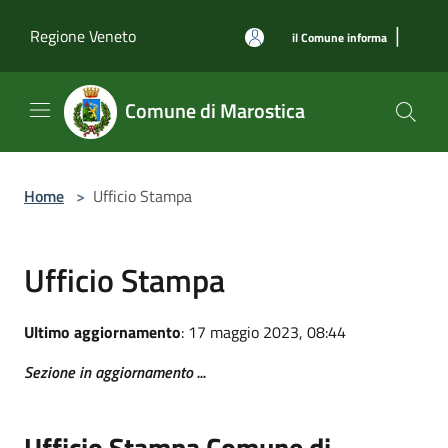
Salta al contenuto principale
|
Regione Veneto
il Comune informa
Comune di Marostica
Home
>
Ufficio Stampa
Ufficio Stampa
Ultimo aggiornamento
: 17 maggio 2023, 08:44
Sezione in aggiornamento ...
Ufficio Stampa Comune di