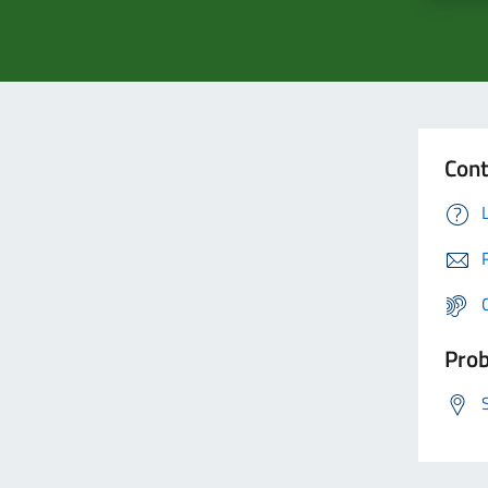
Cont
Prob