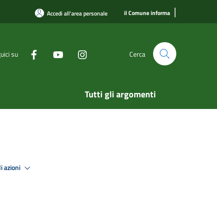
|
il Comune informa
Accedi all'area personale
uici su
Cerca
Tutti gli argomenti
i azioni