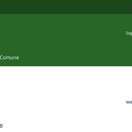
Seg
il Comune
Ved
28