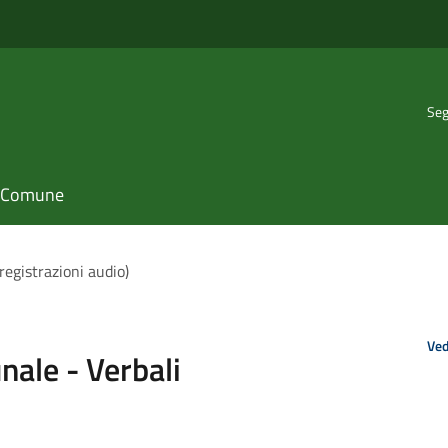
Seg
il Comune
registrazioni audio)
Ved
nale - Verbali