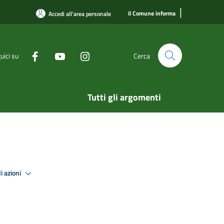
|
il Comune informa
Accedi all'area personale
uici su
Cerca
Tutti gli argomenti
i azioni