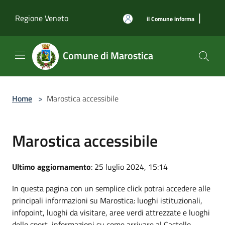
Salta al contenuto principale
|
Regione Veneto
il Comune informa
Comune di Marostica
Home
>
Marostica accessibile
Marostica accessibile
Ultimo aggiornamento
: 25 luglio 2024, 15:14
In questa pagina con un semplice click potrai accedere alle
principali informazioni su Marostica: luoghi istituzionali,
infopoint, luoghi da visitare, aree verdi attrezzate e luoghi
dello sport, informazioni su come arrivare al Castello