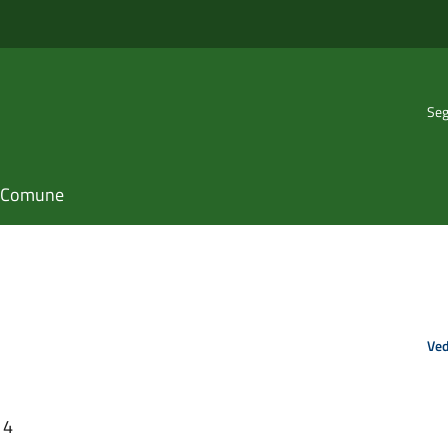
Seg
il Comune
Ved
14