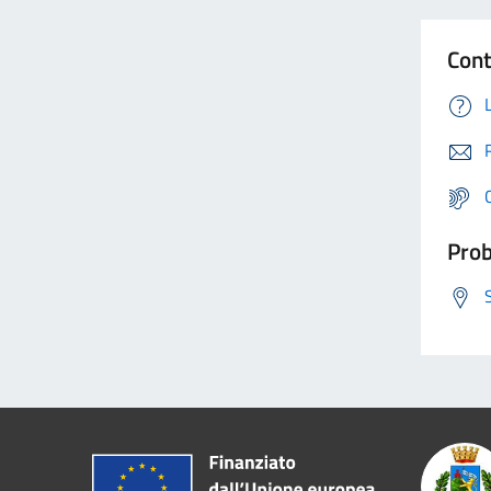
Cont
Prob