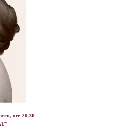
co, ore 20.30
AT"