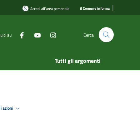
|
il Comune informa
Accedi all'area personale
uici su
Cerca
Tutti gli argomenti
i azioni