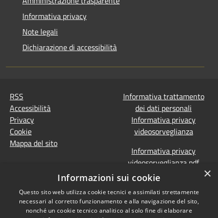
Amministrazione trasparente
Informativa privacy
Note legali
Dichiarazione di accessibilità
RSS
Informativa trattamento
Accessibilità
dei dati personali
Privacy
Informativa privacy
Cookie
videosorveglianza
Mappa del sito
Informativa privacy
videosorveglianza pdf
×
Dichiarazione di
Informazioni sui cookie
accessibilità e segnalazioni
Questo sito web utilizza cookie tecnici e assimilati strettamente
Obiettivi accessibilità
necessari al corretto funzionamento e alla navigazione del sito,
Prevenzione della
nonché un cookie tecnico analitico al solo fine di elaborare