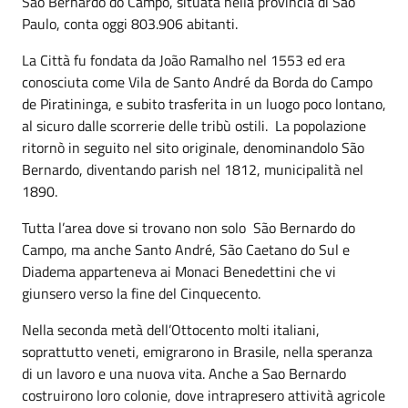
São Bernardo do Campo, situata nella provincia di São
Paulo, conta oggi 803.906 abitanti.
La Città fu fondata da João Ramalho nel 1553 ed era
conosciuta come Vila de Santo André da Borda do Campo
de Piratininga, e subito trasferita in un luogo poco lontano,
al sicuro dalle scorrerie delle tribù ostili. La popolazione
ritornò in seguito nel sito originale, denominandolo São
Bernardo, diventando parish nel 1812, municipalità nel
1890.
Tutta l’area dove si trovano non solo São Bernardo do
Campo, ma anche Santo André, São Caetano do Sul e
Diadema apparteneva ai Monaci Benedettini che vi
giunsero verso la fine del Cinquecento.
Nella seconda metà dell’Ottocento molti italiani,
soprattutto veneti, emigrarono in Brasile, nella speranza
di un lavoro e una nuova vita. Anche a Sao Bernardo
costruirono loro colonie, dove intrapresero attività agricole