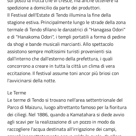
sul posto la frutta che vi cresce, ma anche ottenere la
spedizione a domicilio da parte dei produttori.
Il Festival dell'Estate di Tendo illumina la fine della
stagione estiva. Principalmente lungo le strade della zona
termale di Tendo sfilano le danzatrici di "Hanagasa Odori"
e di "Hanakoma Odori", i templi portatili a forma di pedine
da shogi e bande musicali marcianti. Allo spettacolo
assistono sempre moltissimi turisti provenienti sia
dall'interno che dall'esterno della prefettura, i quali
concorrono a creare in tutta la città un clima di vera
eccitazione. Il festival assume toni ancor più briosi con
l'avvicinarsi della notte.
Le Terme
Le terme di Tendo si trovano nell'area settentrionale del
Parco di Maizuru, luogo altrettanto famoso per la fioritura
dei ciliegi. Nel 1886, quando a Kamatahara si diede avvio
agli scavi per la realizzazione di un pozzo in modo da
raccogliere l'acqua destinata all'irrigazione dei campi,