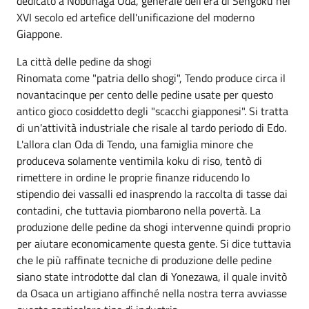
dedicato a Nobunaga Oda, generale dell'era di Sengoku nel
XVI secolo ed artefice dell'unificazione del moderno
Giappone.
La città delle pedine da shogi
Rinomata come "patria dello shogi", Tendo produce circa il
novantacinque per cento delle pedine usate per questo
antico gioco cosiddetto degli "scacchi giapponesi". Si tratta
di un'attività industriale che risale al tardo periodo di Edo.
L'allora clan Oda di Tendo, una famiglia minore che
produceva solamente ventimila koku di riso, tentò di
rimettere in ordine le proprie finanze riducendo lo
stipendio dei vassalli ed inasprendo la raccolta di tasse dai
contadini, che tuttavia piombarono nella povertà. La
produzione delle pedine da shogi intervenne quindi proprio
per aiutare economicamente questa gente. Si dice tuttavia
che le più raffinate tecniche di produzione delle pedine
siano state introdotte dal clan di Yonezawa, il quale invitò
da Osaca un artigiano affinché nella nostra terra avviasse