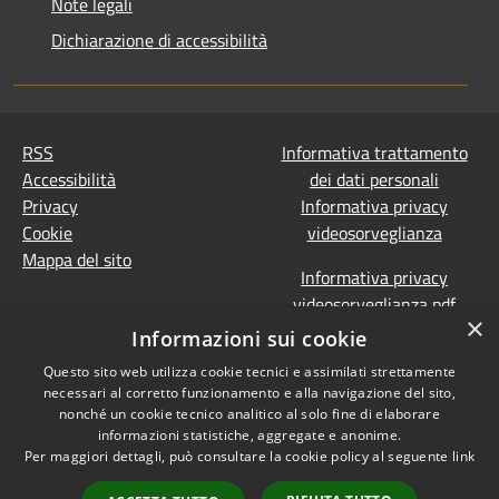
Note legali
Dichiarazione di accessibilità
RSS
Informativa trattamento
Accessibilità
dei dati personali
Privacy
Informativa privacy
Cookie
videosorveglianza
Mappa del sito
Informativa privacy
videosorveglianza pdf
×
Dichiarazione di
Informazioni sui cookie
accessibilità e segnalazioni
Questo sito web utilizza cookie tecnici e assimilati strettamente
Obiettivi accessibilità
necessari al corretto funzionamento e alla navigazione del sito,
Prevenzione della
nonché un cookie tecnico analitico al solo fine di elaborare
corruzione - Segnalazione
informazioni statistiche, aggregate e anonime.
Per maggiori dettagli, può consultare la cookie policy al seguente
link
di illeciti
(Whistleblowing)
Statistiche Web