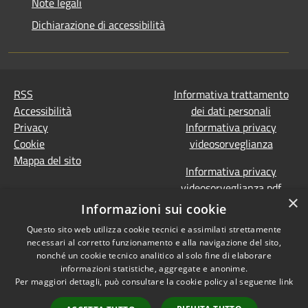
Note legali
Dichiarazione di accessibilità
RSS
Informativa trattamento
Accessibilità
dei dati personali
Privacy
Informativa privacy
Cookie
videosorveglianza
Mappa del sito
Informativa privacy
videosorveglianza pdf
×
Dichiarazione di
Informazioni sui cookie
accessibilità e segnalazioni
Questo sito web utilizza cookie tecnici e assimilati strettamente
Obiettivi accessibilità
necessari al corretto funzionamento e alla navigazione del sito,
Prevenzione della
nonché un cookie tecnico analitico al solo fine di elaborare
corruzione - Segnalazione
informazioni statistiche, aggregate e anonime.
Per maggiori dettagli, può consultare la cookie policy al seguente
link
di illeciti
(Whistleblowing)
Statistiche Web