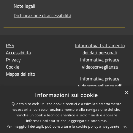
Note legali
Dichiarazione di accessibilità
RSS
Informativa trattamento
Accessibilità
dei dati personali
Privacy
Informativa privacy
Cookie
videosorveglianza
Mappa del sito
Informativa privacy
videosorveglianza pdf
×
Dichiarazione di
Informazioni sui cookie
accessibilità e segnalazioni
Questo sito web utilizza cookie tecnici e assimilati strettamente
Obiettivi accessibilità
necessari al corretto funzionamento e alla navigazione del sito,
Prevenzione della
nonché un cookie tecnico analitico al solo fine di elaborare
corruzione - Segnalazione
informazioni statistiche, aggregate e anonime.
Per maggiori dettagli, può consultare la cookie policy al seguente
link
di illeciti
(Whistleblowing)