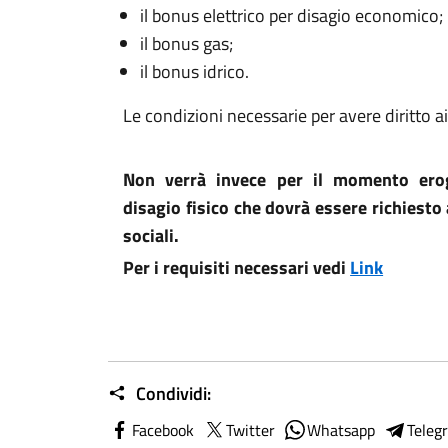
il bonus elettrico per disagio economico;
il bonus gas;
il bonus idrico.
Le condizioni necessarie per avere diritto
Non verrà invece per il momento ero
disagio fisico che dovrà essere richiesto 
sociali.
Per i requisiti necessari vedi
Link
Condividi:
Facebook
Twitter
Whatsapp
Teleg