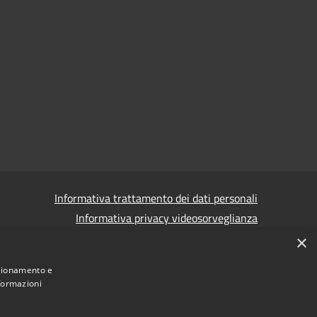
Informativa trattamento dei dati personali
Informativa privacy videosorveglianza
×
Informativa privacy videosorveglianza pdf
Dichiarazione di accessibilità e segnalazioni
nzionamento e
nformazioni
Obiettivi accessibilità
 corruzione - Segnalazione di illeciti
(Whistleblowing)