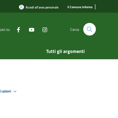
|
il Comune informa
Accedi all'area personale
uici su
Cerca
Tutti gli argomenti
i azioni