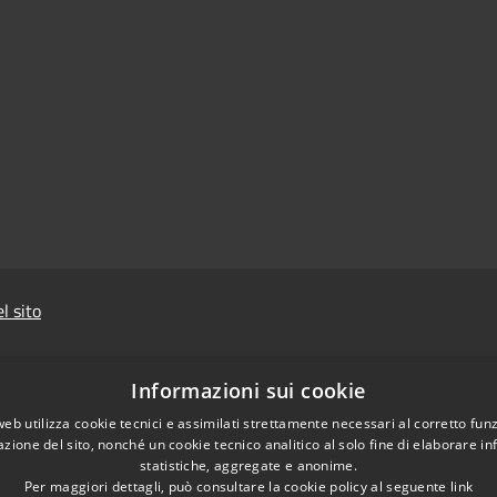
l sito
Informazioni sui cookie
web utilizza cookie tecnici e assimilati strettamente necessari al corretto fu
azione del sito, nonché un cookie tecnico analitico al solo fine di elaborare i
statistiche, aggregate e anonime.
Prevenzione della
Per maggiori dettagli, può consultare la cookie policy al seguente
link