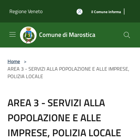
Salta al contenuto principale
|
Regione Veneto
il Comune informa
Comune di Marostica
Home
>
AREA 3 - SERVIZI ALLA POPOLAZIONE E ALLE IMPRESE,
POLIZIA LOCALE
AREA 3 - SERVIZI ALLA
POPOLAZIONE E ALLE
IMPRESE, POLIZIA LOCALE