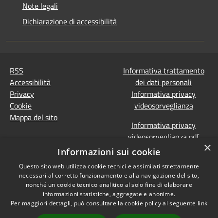
Note legali
Dichiarazione di accessibilità
RSS
Informativa trattamento
Accessibilità
dei dati personali
Privacy
Informativa privacy
Cookie
videosorveglianza
Mappa del sito
Informativa privacy
videosorveglianza pdf
×
Dichiarazione di
Informazioni sui cookie
accessibilità e segnalazioni
Questo sito web utilizza cookie tecnici e assimilati strettamente
Obiettivi accessibilità
necessari al corretto funzionamento e alla navigazione del sito,
Prevenzione della
nonché un cookie tecnico analitico al solo fine di elaborare
corruzione - Segnalazione
informazioni statistiche, aggregate e anonime.
Per maggiori dettagli, può consultare la cookie policy al seguente
link
di illeciti
(Whistleblowing)