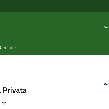
Seg
il Comune
Ved
a Privata
3:03