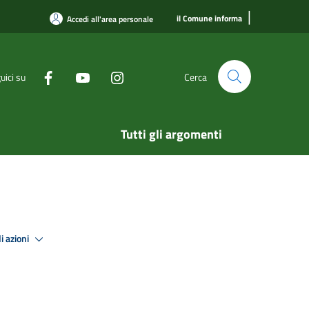
|
il Comune informa
Accedi all'area personale
uici su
Cerca
Tutti gli argomenti
i azioni