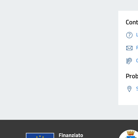
Cont
Prob