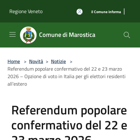
Salta al contenuto principale
|
Regione Veneto
il Comune informa
Comune di Marostica
Home
>
Novità
>
Notizie
>
Referendum popolare confermativo del 22 e 23 marzo
2026 – Opzione di voto in Italia per gli elettori residenti
all’estero
Referendum popolare
confermativo del 22 e
23 marzo 2026 –