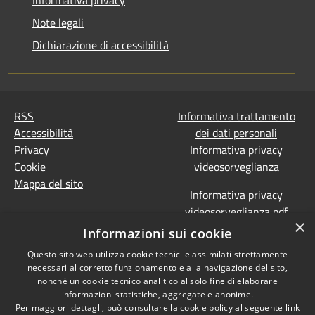
Informativa privacy
Note legali
Dichiarazione di accessibilità
RSS
Informativa trattamento
Accessibilità
dei dati personali
Privacy
Informativa privacy
Cookie
videosorveglianza
Mappa del sito
Informativa privacy
videosorveglianza pdf
×
Dichiarazione di
Informazioni sui cookie
accessibilità e segnalazioni
Questo sito web utilizza cookie tecnici e assimilati strettamente
Obiettivi accessibilità
necessari al corretto funzionamento e alla navigazione del sito,
Prevenzione della
nonché un cookie tecnico analitico al solo fine di elaborare
corruzione - Segnalazione
informazioni statistiche, aggregate e anonime.
Per maggiori dettagli, può consultare la cookie policy al seguente
link
di illeciti
(Whistleblowing)