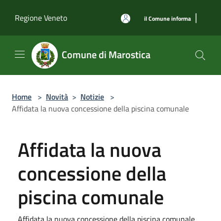
Salta al contenuto principale
|
Regione Veneto
il Comune informa
Comune di Marostica
Home
>
Novità
>
Notizie
>
Affidata la nuova concessione della piscina comunale
Affidata la nuova
concessione della
piscina comunale
Affidata la nuova concessione della piscina comunale