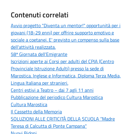
Contenuti correlati
Avvio progetto "Diventa un mentor!" opportunità per i
giovani (18-29 enni) per offrire supporto emotivo e
sociale a coetanei. E' previsto un compenso sulla base
dell'attività realizzata.
58ª Giornata dell'Emigrante
Iscrizioni aperte ai Corsi per adulti del CPIA (Centro
Provinciale Istruzione Adulti) presso la sede di
Marostica. Inglese e Informatica, Diploma Terza Media,
Lingua Italiana per stranieri.
Centri estivi a Teatro – dai 7 agli 11 anni
Pubblicazione del periodico Cultura Marostica
Cultura Marostica
Il Cassetto della Memoria
SOLUZIONI ALLE CRITICITÀ DELLA SCUOLA “Madre
Teresa di Calcutta di Ponte Campana"
Nuovi Bidoni