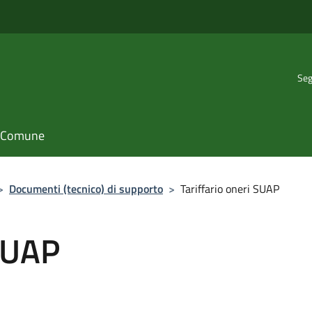
Seg
il Comune
>
Documenti (tecnico) di supporto
>
Tariffario oneri SUAP
 SUAP