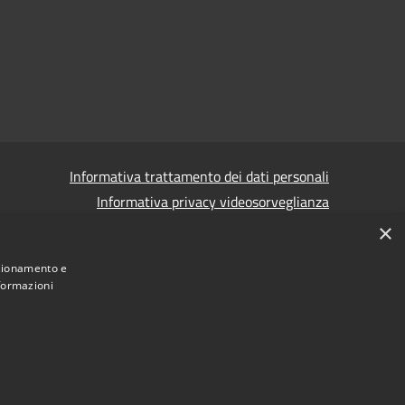
Informativa trattamento dei dati personali
Informativa privacy videosorveglianza
×
Informativa privacy videosorveglianza pdf
Dichiarazione di accessibilità e segnalazioni
nzionamento e
nformazioni
Obiettivi accessibilità
 corruzione - Segnalazione di illeciti
(Whistleblowing)
Statistiche Web