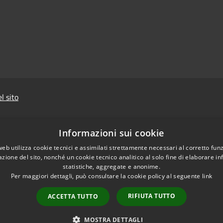
l sito
Informazioni sui cookie
web utilizza cookie tecnici e assimilati strettamente necessari al corretto fu
azione del sito, nonché un cookie tecnico analitico al solo fine di elaborare i
statistiche, aggregate e anonime.
Prevenzione della
Per maggiori dettagli, può consultare la cookie policy al seguente
link
RIFIUTA TUTTO
ACCETTA TUTTO
MOSTRA DETTAGLI