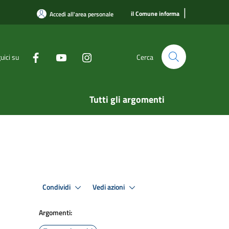
|
il Comune informa
Accedi all'area personale
uici su
Cerca
Tutti gli argomenti
Condividi
Vedi azioni
Argomenti: