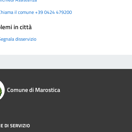
Chiama il comune +39 0424 479200
lemi in città
Segnala disservizio
Comune di Marostica
E DI SERVIZIO