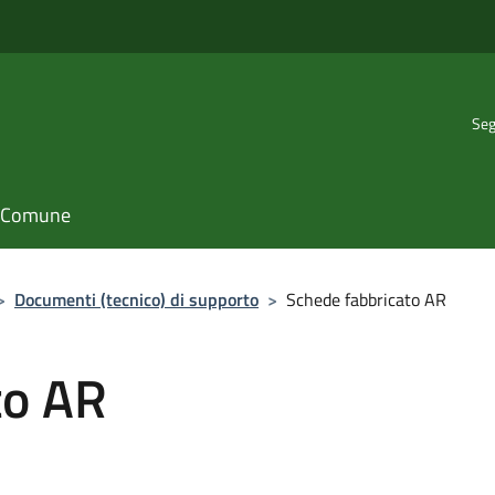
Seg
il Comune
>
Documenti (tecnico) di supporto
>
Schede fabbricato AR
to AR