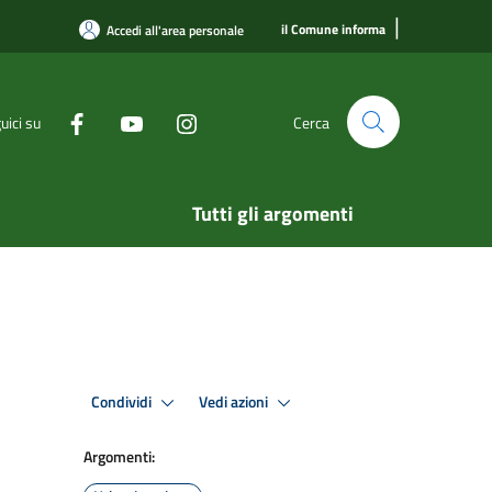
|
il Comune informa
Accedi all'area personale
uici su
Cerca
Tutti gli argomenti
Condividi
Vedi azioni
Argomenti: