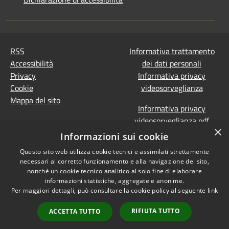
RSS
Informativa trattamento
Accessibilità
dei dati personali
Privacy
Informativa privacy
Cookie
videosorveglianza
Mappa del sito
Informativa privacy
videosorveglianza pdf
×
Dichiarazione di
Informazioni sui cookie
accessibilità e segnalazioni
Questo sito web utilizza cookie tecnici e assimilati strettamente
Obiettivi accessibilità
necessari al corretto funzionamento e alla navigazione del sito,
Prevenzione della
nonché un cookie tecnico analitico al solo fine di elaborare
corruzione - Segnalazione
informazioni statistiche, aggregate e anonime.
Per maggiori dettagli, può consultare la cookie policy al seguente
link
di illeciti
(Whistleblowing)
Statistiche Web
RIFIUTA TUTTO
ACCETTA TUTTO