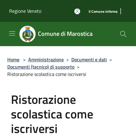
Salta al contenuto principale
|
Regione Veneto
il Comune informa
Comune di Marostica
Home
>
Amministrazione
>
Documenti e dati
>
Documenti (tecnico) di supporto
>
Ristorazione scolastica come iscriversi
Ristorazione
scolastica come
iscriversi