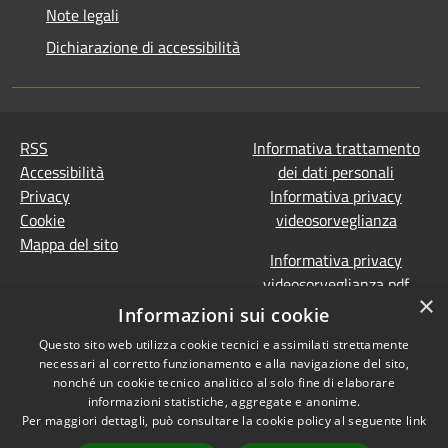
Note legali
Dichiarazione di accessibilità
RSS
Informativa trattamento
Accessibilità
dei dati personali
Privacy
Informativa privacy
Cookie
videosorveglianza
Mappa del sito
Informativa privacy
videosorveglianza pdf
×
Dichiarazione di
Informazioni sui cookie
accessibilità e segnalazioni
Questo sito web utilizza cookie tecnici e assimilati strettamente
Obiettivi accessibilità
necessari al corretto funzionamento e alla navigazione del sito,
Prevenzione della
nonché un cookie tecnico analitico al solo fine di elaborare
corruzione - Segnalazione
informazioni statistiche, aggregate e anonime.
Per maggiori dettagli, può consultare la cookie policy al seguente
link
di illeciti
(Whistleblowing)