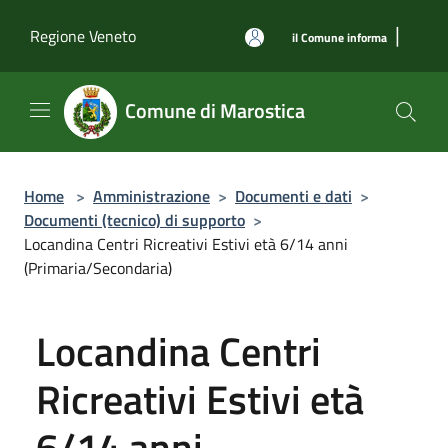
Salta al contenuto principale
|
Regione Veneto
il Comune informa
Comune di Marostica
Home
>
Amministrazione
>
Documenti e dati
>
Documenti (tecnico) di supporto
>
Locandina Centri Ricreativi Estivi età 6/14 anni
(Primaria/Secondaria)
Locandina Centri
Ricreativi Estivi età
6/14 anni