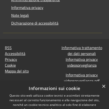
Informativa privacy
Note legali
Dichiarazione di accessibilità
RSS
Informativa trattamento
Accessibilità
dei dati personali
Privacy
Informativa privacy
Cookie
videosorveglianza
Mappa del sito
Informativa privacy
videosorveglianza pdf
×
Dichiarazione di
Informazioni sui cookie
accessibilità e segnalazioni
Questo sito web utilizza cookie tecnici e assimilati strettamente
Obiettivi accessibilità
necessari al corretto funzionamento e alla navigazione del sito,
Prevenzione della
nonché un cookie tecnico analitico al solo fine di elaborare