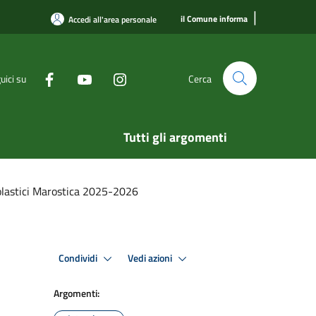
|
il Comune informa
Accedi all'area personale
uici su
Cerca
Tutti gli argomenti
colastici Marostica 2025-2026
Condividi
Vedi azioni
Argomenti: