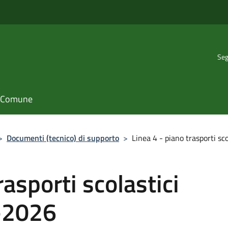
Seg
il Comune
>
Documenti (tecnico) di supporto
>
Linea 4 - piano trasporti s
rasporti scolastici
-2026