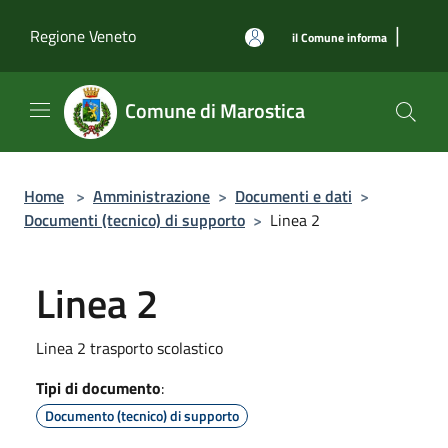
Salta al contenuto principale
|
Regione Veneto
il Comune informa
Comune di Marostica
Home
>
Amministrazione
>
Documenti e dati
>
Documenti (tecnico) di supporto
>
Linea 2
Linea 2
Linea 2 trasporto scolastico
Tipi di documento
:
Documento (tecnico) di supporto