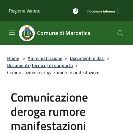
Salta al contenuto principale
|
Regione Veneto
il Comune informa
Comune di Marostica
Home
>
Amministrazione
>
Documenti e dati
>
Documenti (tecnico) di supporto
>
Comunicazione deroga rumore manifestazioni
Comunicazione
deroga rumore
manifestazioni