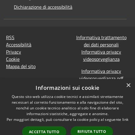
Dichiarazione di accessibilità
RSS
Informativa trattamento
Accessibilità
dei dati personali
Privacy
Informativa privacy
Cookie
videosorveglianza
Mappa del sito
Informativa privacy
videosorveglianza pdf
×
Dichiarazione di
Informazioni sui cookie
accessibilità e segnalazioni
Questo sito web utilizza cookie tecnici e assimilati strettamente
Obiettivi accessibilità
necessari al corretto funzionamento e alla navigazione del sito,
Prevenzione della
nonché un cookie tecnico analitico al solo fine di elaborare
corruzione - Segnalazione
informazioni statistiche, aggregate e anonime.
Per maggiori dettagli, può consultare la cookie policy al seguente
link
di illeciti
(Whistleblowing)
Statistiche Web
RIFIUTA TUTTO
ACCETTA TUTTO