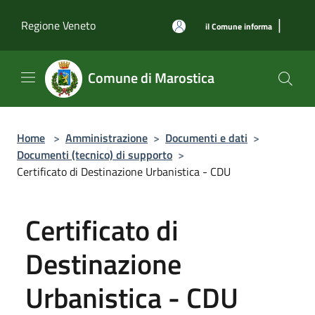
Salta al contenuto principale
|
Regione Veneto
il Comune informa
Comune di Marostica
Home
>
Amministrazione
>
Documenti e dati
>
Documenti (tecnico) di supporto
>
Certificato di Destinazione Urbanistica - CDU
Certificato di
Destinazione
Urbanistica - CDU