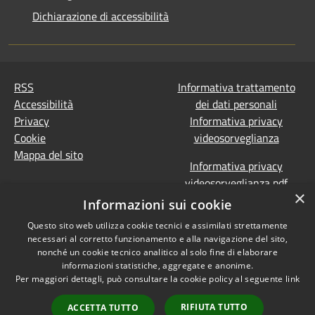
Dichiarazione di accessibilità
RSS
Informativa trattamento
Accessibilità
dei dati personali
Privacy
Informativa privacy
Cookie
videosorveglianza
Mappa del sito
Informativa privacy
videosorveglianza pdf
×
Dichiarazione di
Informazioni sui cookie
accessibilità e segnalazioni
Questo sito web utilizza cookie tecnici e assimilati strettamente
Obiettivi accessibilità
necessari al corretto funzionamento e alla navigazione del sito,
Prevenzione della
nonché un cookie tecnico analitico al solo fine di elaborare
corruzione - Segnalazione
informazioni statistiche, aggregate e anonime.
Per maggiori dettagli, può consultare la cookie policy al seguente
link
di illeciti
(Whistleblowing)
Statistiche Web
RIFIUTA TUTTO
ACCETTA TUTTO